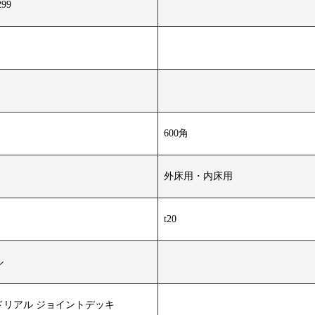
99
600角
外床用・内床用
t20
ル
ドリアル ジョイントデッキ