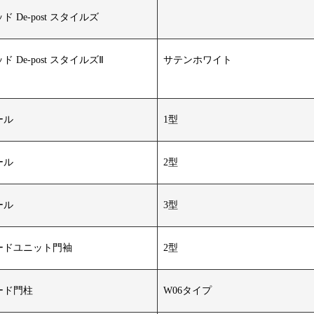
 De-post スタイルズ
De-post スタイルズⅡ
サテンホワイト
ール
1型
ール
2型
ール
3型
ードユニット門袖
2型
ード門柱
W06タイプ