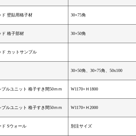
ド 壁貼用格子材
30×75角
ド 格子部材
30×50角
ッド カットサンプル
30×50角、30×75角、50x100
ブルユニット 格子すき間50ｍｍ
W1170×Ｈ1800
ブルユニット 格子すき間50ｍｍ
W1170×Ｈ2000
ド Sウォール
別注サイズ