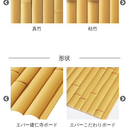
真竹
枯竹
形状
ド
エバー建仁寺ボード
エバーこだわりボード